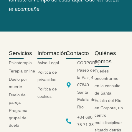
te acompañe
Servicios
Información
Contacto
Quiénes
somos
Psicoterapia
Aviso Legal
CORPORE,
Paseo de
Terapia online
Puedes
Política de
la Paz, 4
encontrarme
Duelo por
privacidad
07840
en la consulta
muerte
Política de
Santa
de Santa
Duelo de
cookies
Eulalia del
Eulalia del Río
pareja
Río
en Corpore, un
Programa
centro
+34 690
grupal de
multidisciplinar
75 71 38
duelo
situado detrás