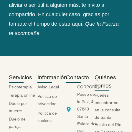
aliviar o ser útil a alguien más, te invito a
compartirlo. En cualquier caso, gracias por
tomarte el tiempo de estar aquí.
Que la Fuerza
te acompañe
Servicios
Información
Contacto
Quiénes
somos
Psicoterapia
Aviso Legal
CORPORE,
Paseo de
Terapia online
Puedes
Política de
la Paz, 4
encontrarme
Duelo por
privacidad
07840
en la consulta
muerte
Política de
Santa
de Santa
Duelo de
cookies
Eulalia del
Eulalia del Río
pareja
Río