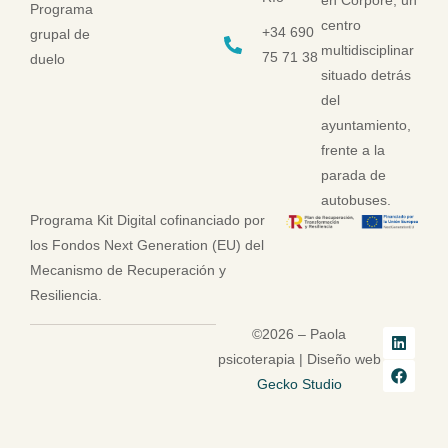
en Corpore, un
Programa
centro
+34 690
grupal de
multidisciplinar
75 71 38
duelo
situado detrás
del
ayuntamiento,
frente a la
parada de
autobuses.
Programa Kit Digital cofinanciado por
los Fondos Next Generation (EU) del
Mecanismo de Recuperación y
Resiliencia.
©2026 – Paola
psicoterapia | Diseño web
Gecko Studio