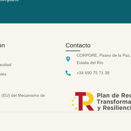
ón
Contacto
CORPORE, Paseo de la Paz,
Eulalia del Río
vacidad
+34 690 75 71 38
kies
on (EU) del Mecanismo de