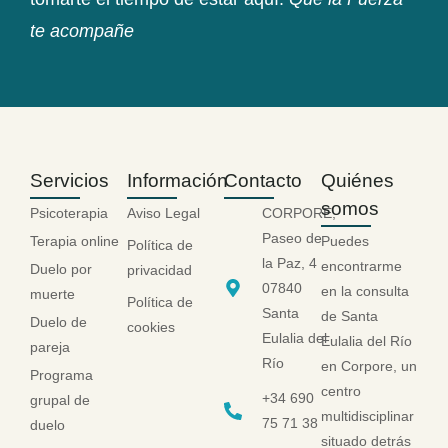
te acompañe
Servicios
Información
Contacto
Quiénes
somos
Psicoterapia
Aviso Legal
CORPORE,
Paseo de
Terapia online
Puedes
Política de
la Paz, 4
encontrarme
Duelo por
privacidad
07840
en la consulta
muerte
Política de
Santa
de Santa
Duelo de
cookies
Eulalia del
Eulalia del Río
pareja
Río
en Corpore, un
Programa
centro
+34 690
grupal de
multidisciplinar
75 71 38
duelo
situado detrás